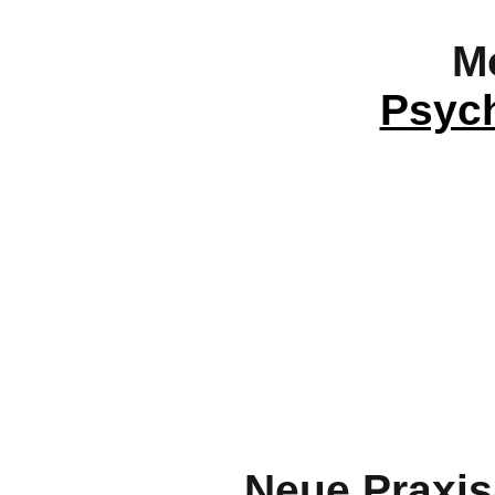
M
Psyc
Neue Praxis