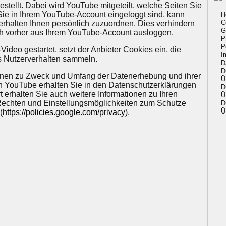
stellt. Dabei wird YouTube mitgeteilt, welche Seiten Sie
e in Ihrem YouTube-Account eingeloggt sind, kann
H
C
erhalten Ihnen persönlich zuzuordnen. Dies verhindern
G
ch vorher aus Ihrem YouTube-Account ausloggen.
P
P
ideo gestartet, setzt der Anbieter Cookies ein, die
I
s Nutzerverhalten sammeln.
D
D
ionen zu Zweck und Umfang der Datenerhebung und ihrer
Ü
h YouTube erhalten Sie in den Datenschutzerklärungen
D
t erhalten Sie auch weitere Informationen zu Ihren
Ü
Rechten und Einstellungsmöglichkeiten zum Schutze
D
Ü
(
https://policies.google.com/privacy
).