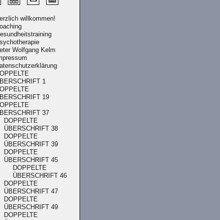
erzlich willkommen!
oaching
esundheitstraining
sychotherapie
eter Wolfgang Kelm
mpressum
atenschutzerklärung
OPPELTE
BERSCHRIFT 1
OPPELTE
BERSCHRIFT 19
OPPELTE
BERSCHRIFT 37
DOPPELTE
ÜBERSCHRIFT 38
DOPPELTE
ÜBERSCHRIFT 39
DOPPELTE
ÜBERSCHRIFT 45
DOPPELTE
ÜBERSCHRIFT 46
DOPPELTE
ÜBERSCHRIFT 47
DOPPELTE
ÜBERSCHRIFT 49
DOPPELTE