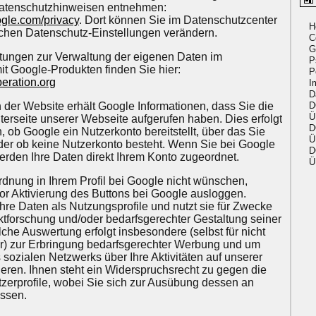
atenschutzhinweisen entnehmen:
oogle.com/privacy
. Dort können Sie im Datenschutzcenter
H
ichen Datenschutz-Einstellungen verändern.
C
G
itungen zur Verwaltung der eigenen Daten im
P
 Google-Produkten finden Sie hier:
P
beration.org
I
D
der Website erhält Google Informationen, dass Sie die
D
Ü
erseite unserer Webseite aufgerufen haben. Dies erfolgt
D
 ob Google ein Nutzerkonto bereitstellt, über das Sie
Ü
oder ob keine Nutzerkonto besteht. Wenn Sie bei Google
D
erden Ihre Daten direkt Ihrem Konto zugeordnet.
Ü
dnung in Ihrem Profil bei Google nicht wünschen,
or Aktivierung des Buttons bei Google ausloggen.
hre Daten als Nutzungsprofile und nutzt sie für Zwecke
tforschung und/oder bedarfsgerechter Gestaltung seiner
che Auswertung erfolgt insbesondere (selbst für nicht
r) zur Erbringung bedarfsgerechter Werbung und um
sozialen Netzwerks über Ihre Aktivitäten auf unserer
ieren. Ihnen steht ein Widerspruchsrecht zu gegen die
tzerprofile, wobei Sie sich zur Ausübung dessen an
ssen.