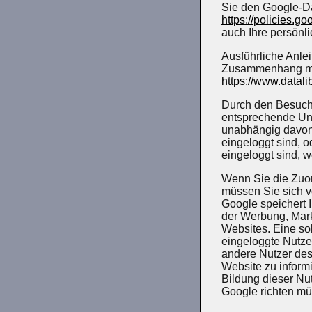
Sie den Google-D
https://policies.g
auch Ihre persönl
Ausführliche Anle
Zusammenhang mit
https://www.datali
Durch den Besuch 
entsprechende Unt
unabhängig davon,
eingeloggt sind, 
eingeloggt sind, w
Wenn Sie die Zuor
müssen Sie sich v
Google speichert I
der Werbung, Mark
Websites. Eine sol
eingeloggte Nutze
andere Nutzer des 
Website zu inform
Bildung dieser Nu
Google richten mü