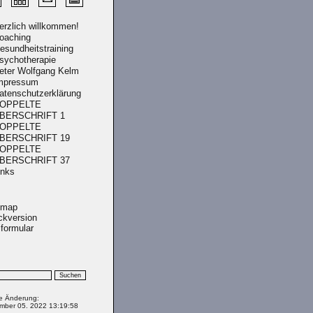
erzlich willkommen!
oaching
esundheitstraining
sychotherapie
eter Wolfgang Kelm
mpressum
atenschutzerklärung
OPPELTE
BERSCHRIFT 1
OPPELTE
BERSCHRIFT 19
OPPELTE
BERSCHRIFT 37
inks
emap
ckversion
lformular
te Änderung:
mber 05. 2022 13:19:58