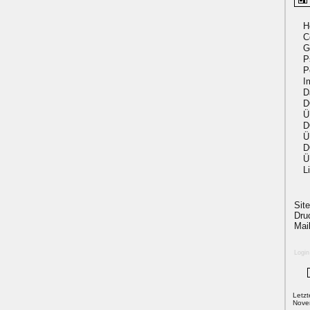
H
C
G
P
P
I
D
D
Ü
D
Ü
D
Ü
L
Sit
Dru
Mai
Login
Letz
Nove